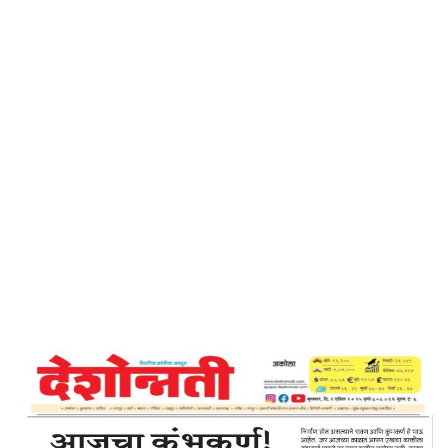
Home
आजचा कुंभकर्ण – देशोन्नति