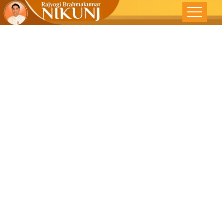
आजचा कुंभकर्ण –
देशोन्नति