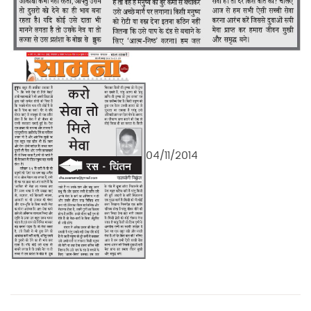
०४/११/२०१४