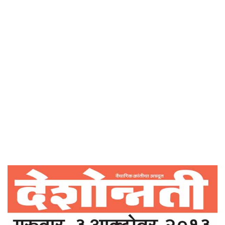
Home
चूक – भूल दयावी घ्यावी – देशोन्नती