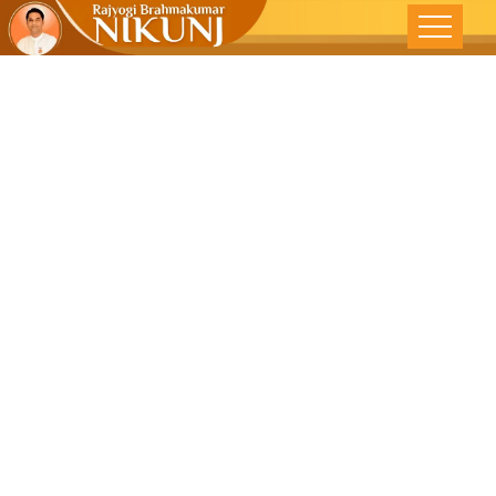
चूक – भूल दयावी
घ्यावी – देशोन्नती