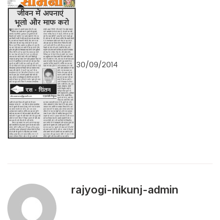
३०/०९/२०१४
rajyogi-nikunj-admin