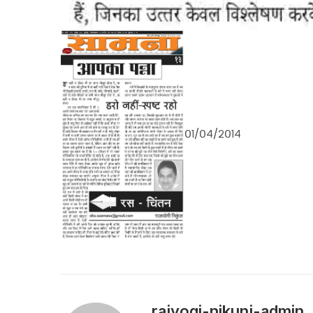
०१/०४/२०१४
rajyogi-nikunj-admin