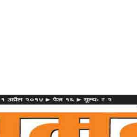
Home
डरो नहीं-स्पष्ट रहो- सामना