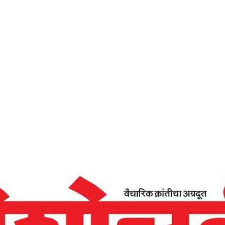
Home
दू:खाचे कारण लोभ – देशोन्नती