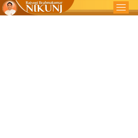
निराशा से आशा की
ओर – लोकमत