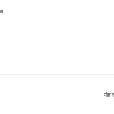
१८
मोह 