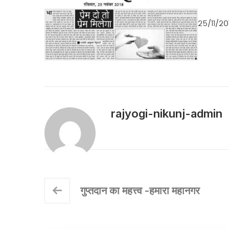
२५/११/२०
rajyogi-nikunj-admin
गुप्तदान का महत्त्व -हमारा महानगर