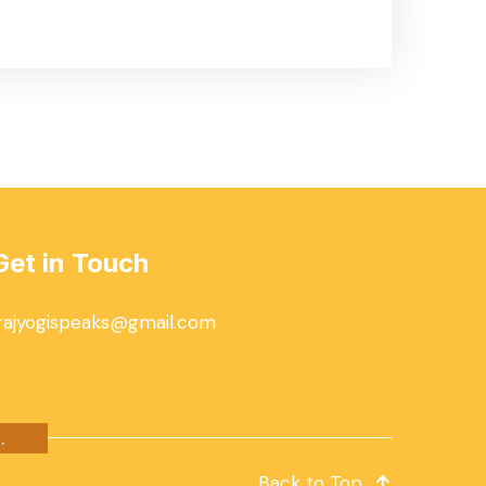
Get in Touch
rajyogispeaks@gmail.com
.
Back to Top