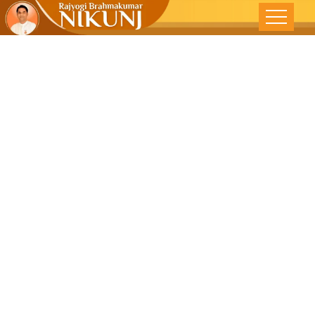
योग से करें आंतरिक
उत्पात शांत -हमारा