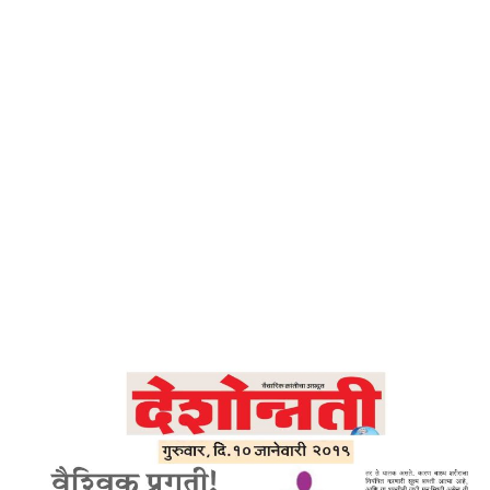
Home
वैश्विक प्रगती – देशोन्नती