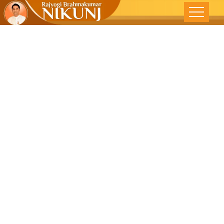
वैश्विक प्रगती –
देशोन्नती