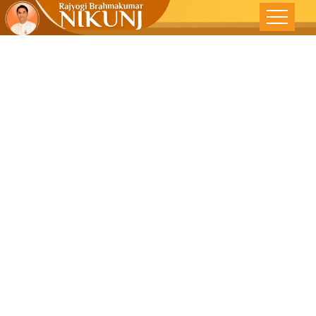
स्वत:शी प्रामाणिक
रहा – देशोन्नति