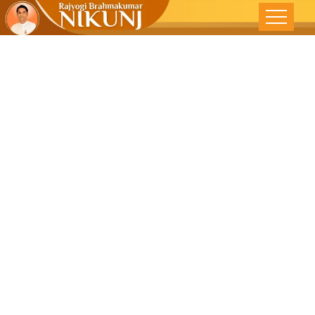
ઈચ્છાઓ અને
આવશ્યકતા