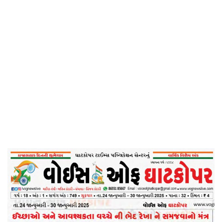
Home
ઈચ્છાઓ અને આવશ્યકતા વચ્ચે ની ભેદ રેખા ને
સમજવાનો મંત્ર – વોઇસ ઓફ ઘટકોપર