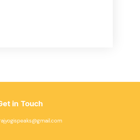
Get in Touch
rajyogispeaks@gmail.com