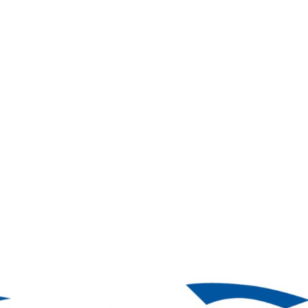
ી ડો ભૂલી જાઓ – મિ
ઈટનો જવાબ પત્થરથી આપવાને બદલે જવા ડો છોડી ડો ભૂલી જા