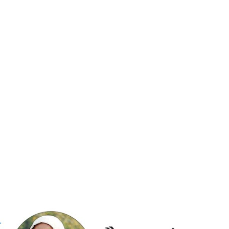
ડ ડે
ઓ – મિડ ડે