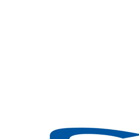
છોડ
Home