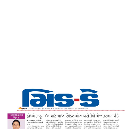
Home
ક્રોધને કાબૂમાં લેવા માટે આધ્યાત્મિકતાનો આશરો
લેવો એજ સરળ માર્ગ છે – મિડ ડે