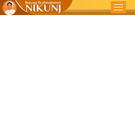
ક્રોધને કાબૂમાં
લેવા માટે