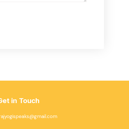
Get in Touch
rajyogispeaks@gmail.com