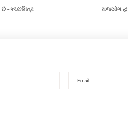
 છે -કચ્છમિત્ર
રાજયોગ દ્વા