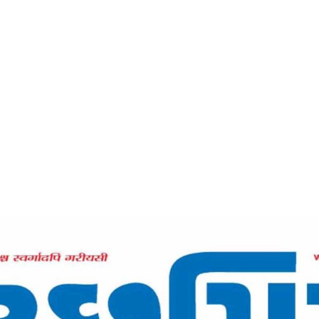
Home
જાતિના નામે પોતાને વિભાજિત ના કરો-કચ્છમિત્ર