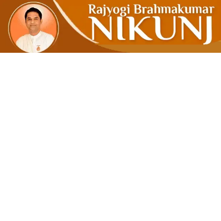
જીવન-વ્યવસ્