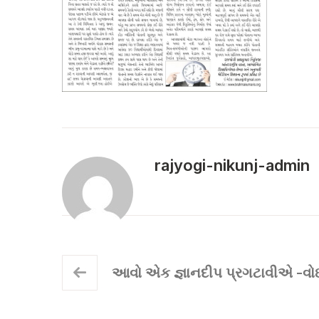
rajyogi-nikunj-admin
આવો એક જ્ઞાનદીપ પ્રગટાવીએ -વ