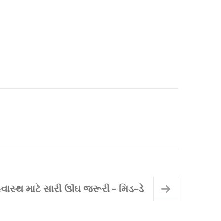
્વાસ્થ માટે સારી ઊંઘ જરૂરી - મિડ-ડે