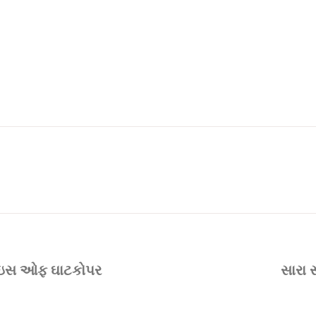
ોઇસ ઓફ ઘાટકોપર
સારા સ