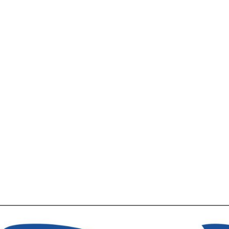
મિડ-ડે
ome
જીવન-વ્યવસ્થપન માટે સમય-વ્યવસ્થપન કરો – મિડ-