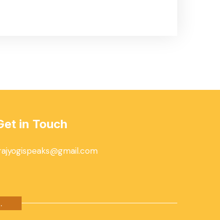
Get in Touch
rajyogispeaks@gmail.com
.