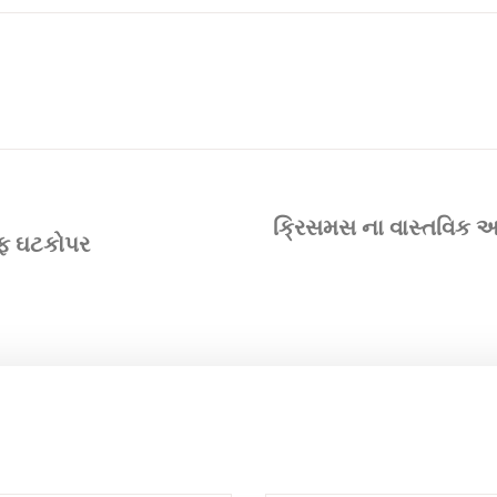
ક્રિસમસ ના વાસ્તવિક 
ફ ઘટકોપર