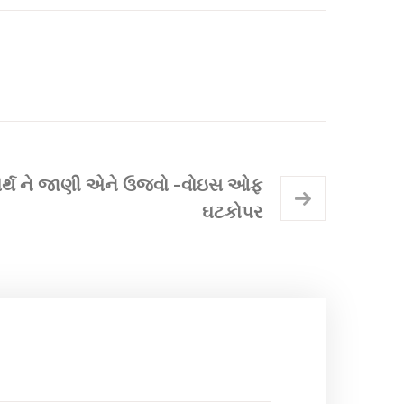
અર્થ ને જાણી એને ઉજવો -વોઇસ ઓફ
ઘટકોપર