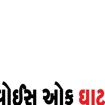
Home
ઝીરોમાંથી હીરો બનો -વોઇસ ઓફ ઘટકોપર