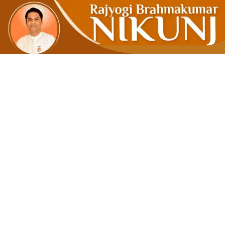
ઝીરોમાંથી