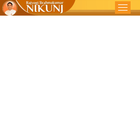
દેવામાં જ સાચું
સુખ સમાયેલ છે