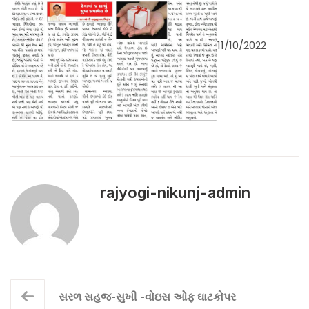
11/10/2022
rajyogi-nikunj-admin
સરળ સહજ-સુખી -વોઇસ ઓફ ઘાટકોપર