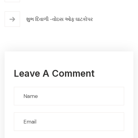
શુભ દિવાળી -વોઇસ ઓફ ઘાટકોપર
Leave A Comment