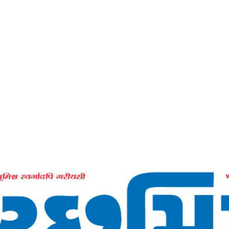
Home
પ્રકૃતિનું ઋણ ક્યારે ન ભૂલીએ -કચ્છમિત્ર