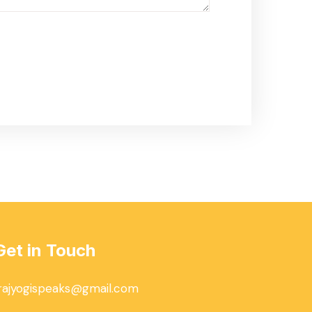
Get in Touch
rajyogispeaks@gmail.com