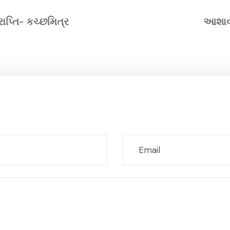
ાપ્તિ- કચ્છમિત્ર
આશાવા