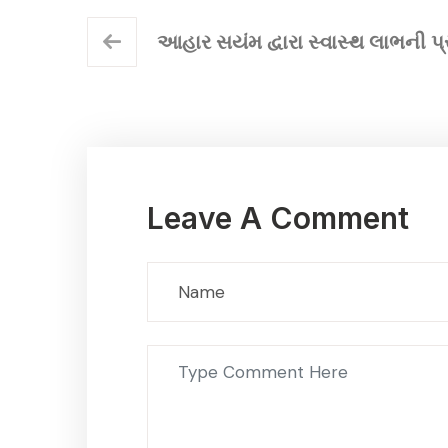
આહાર સયંમ દ્વારા સ્વાસ્થ લાભની પ્ર
Leave A Comment