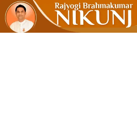
પ્રકૃતિનું