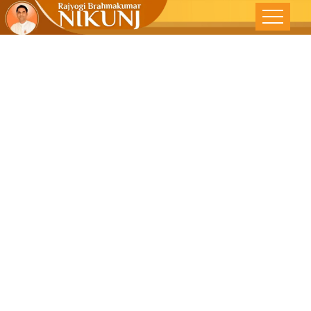
બેહદની ખુશી –
ગુજરાતમિત્ર