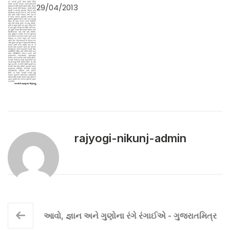
29/04/2013
rajyogi-nikunj-admin
આવો, જ્ઞાન અને ગુણોના રંગે રંગાઈએ - ગુજરાતમિત્ર