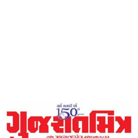
Home
બેહદની ખુશી – ગુજરાતમિત્ર