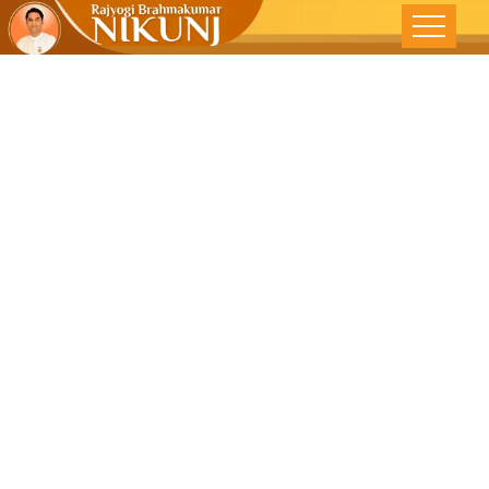
શું મેળવ્યું ને શું
ગુમાવ્યું!-