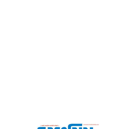
કચ્છમિત્ર
Home
શું મેળવ્યું ને શું ગુમાવ્યું!-કચ્છમિત્ર