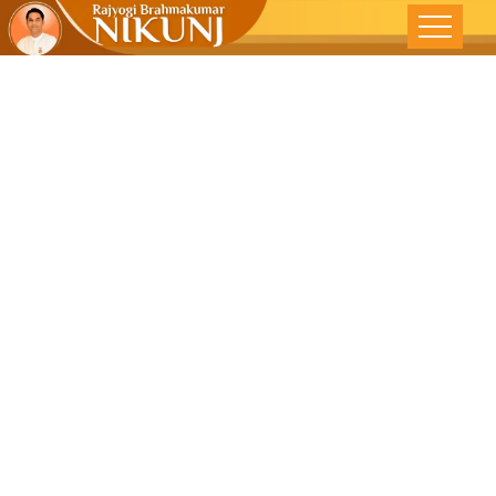
अंत:करनाची
परदरशिता –