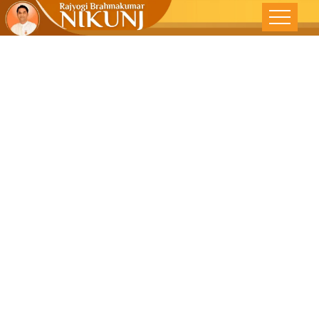
अंतर्मुखी सदा सुखी
– देशोन्नती