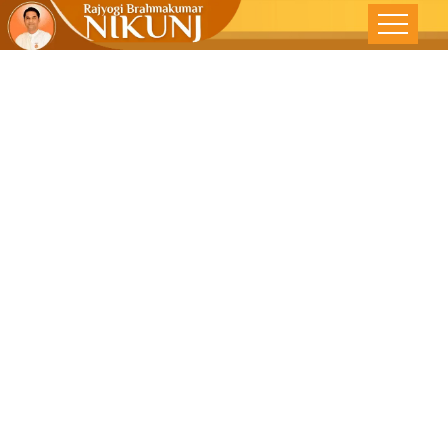
अहिंसा परमो धर्म –
देशोन्नती