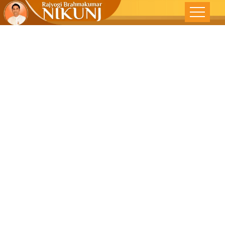
आत्मदीप लावून
दीपावळी साजरा