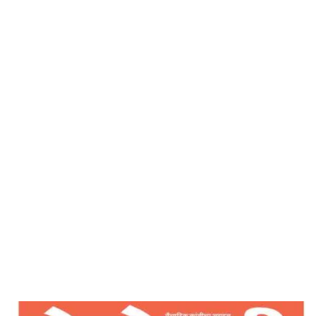
देशोन्नती
Home
आपल्या भागयाचे जनक आपणच – देशोन्नती