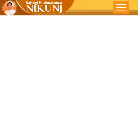
आपल्या भागयाचे
जनक आपणच –