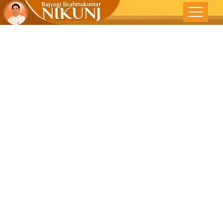
आळस मनुष्याचा
मोठा शत्रू –