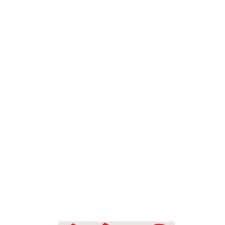
देशोन्नती
Home
आळस मनुष्याचा मोठा शत्रू – देशोन्नती