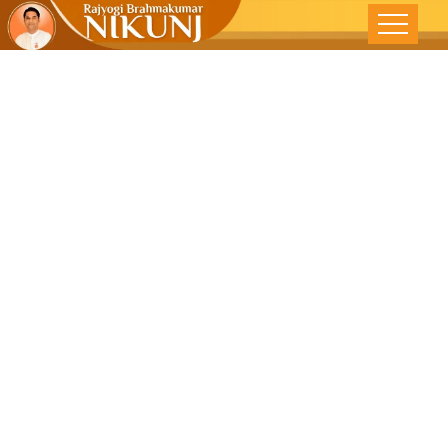
आशीर्वादाचे तंत्र –
देशोन्नती