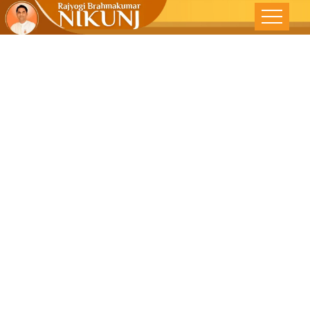
इच्छाशक्ति
पूर्न:जागृत करा –