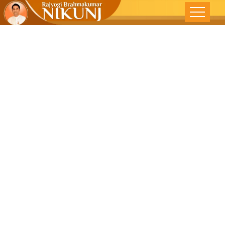
ईर्षा आणि पूर्वग्रह –
भयानक रोग –