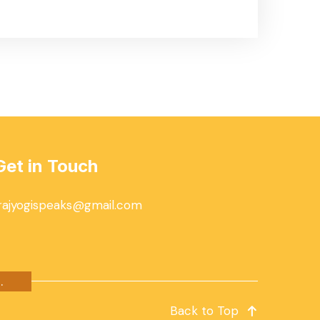
Get in Touch
rajyogispeaks@gmail.com
.
Back to Top