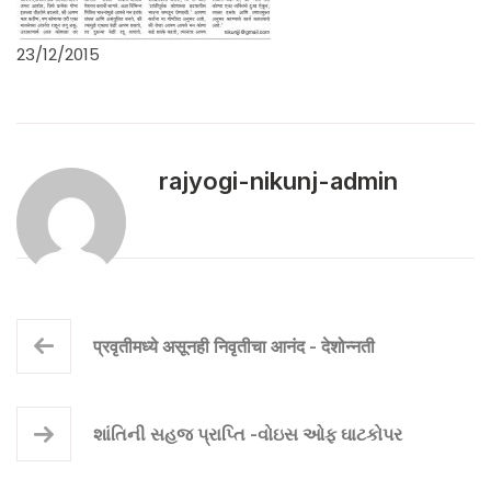
23/12/2015
rajyogi-nikunj-admin
प्रवृतीमध्ये असूनही निवृतीचा आनंद - देशोन्नती
શાંતિની સહજ પ્રાપ્તિ -વોઇસ ઓફ ઘાટકોપર