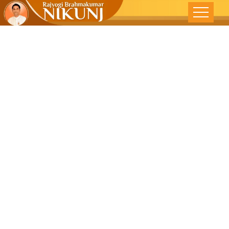
एकण्यासाठी कान
आणि रडयासाठी