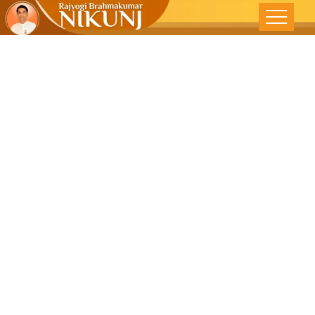
कर्म आणि संबंध –
देशोन्नती