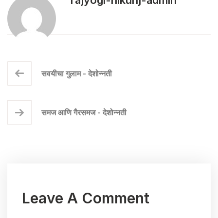
rajyogi-nikunj-admin
सवयीचा गुलाम - देशोन्नती
समज आणि गैरसमज - देशोन्नती
Leave A Comment