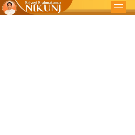
‘क्षमाशीलता’ एक
शक्ति – देशोन्नती