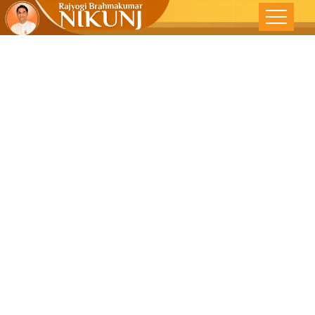
जय हनुमान ‘ ज्ञान
गुण सागर ‘ – पंजाब