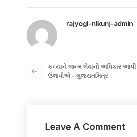
rajyogi-nikunj-admin
કન્યાને જન્મ લેવાનો અધિકાર આપી 
ઉજવીએ - ગુજરાતમિત્ર
Leave A Comment