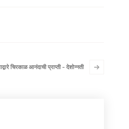
ाद्वारे चिरकाळ आनंदाची प्राप्ती - देशोन्नती