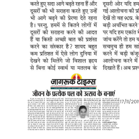
१७/११/२०