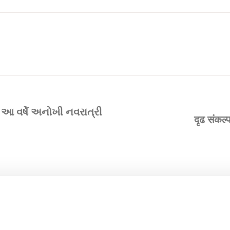
આ વર્ષે અનોખી નવરાત્રી
दृढ संकल्प