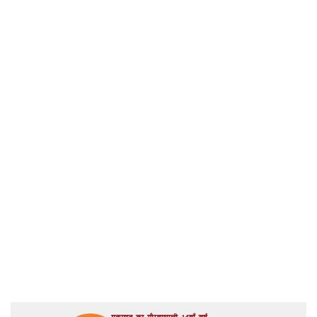
हिमगिरि
Home
तंबाकू सेवन : नरक का द्वार – दिव्य हिमगिरि