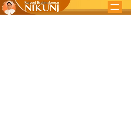
तंबाकू सेवन : नरक
का द्वार – दिव्य