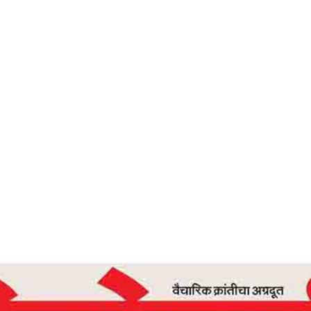
Home
तनावयुक्त आणि दु:खी जीवानापासून मुक्ति – देशोन्नती