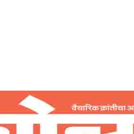
Home
तीसरा नेत्र उघडण्याचा अभ्यास -देशोन्नती