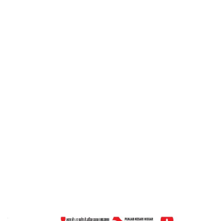
केसरी
Home
दूसरों को समझने’ का कौशल – पंजाब केसरी