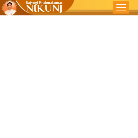
दूसरों को समझने’
का कौशल – पंजाब