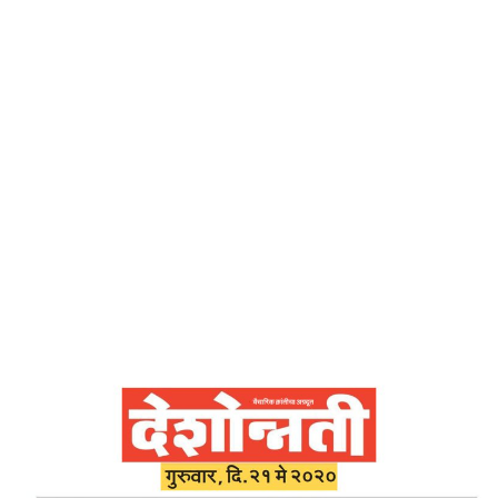
Home
दैवी ज्ञानरूपी सोमरस – देशोन्नती