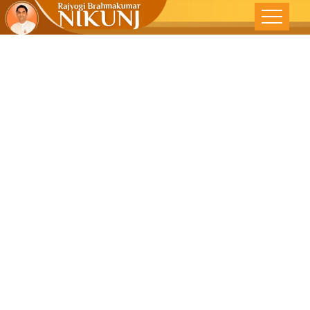
दैवी ज्ञानरूपी
सोमरस – देशोन्नती