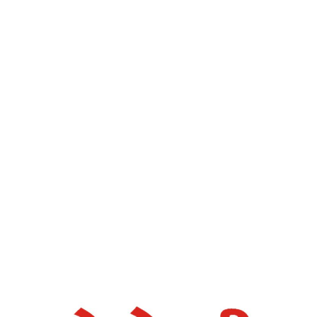
देशोन्नती
Home
प्रवृतीमध्ये असूनही निवृतीचा आनंद – देशोन्नती