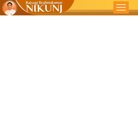
प्रवृतीमध्ये असूनही
निवृतीचा आनंद –