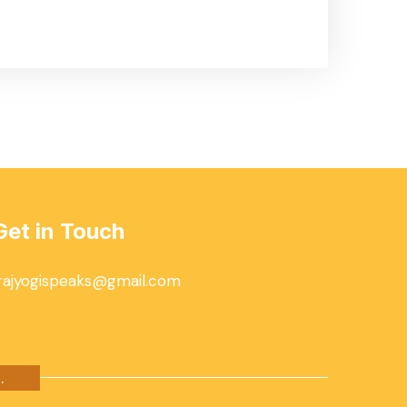
Get in Touch
rajyogispeaks@gmail.com
.