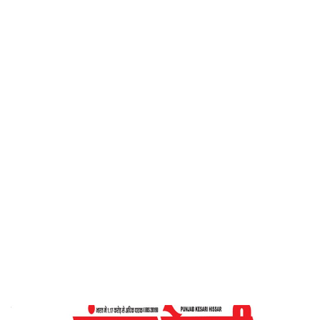
पंजाब केसरी
Home
मन के हारे ‘हार’है, मन के जीते ‘जीत’- पंजाब केसरी