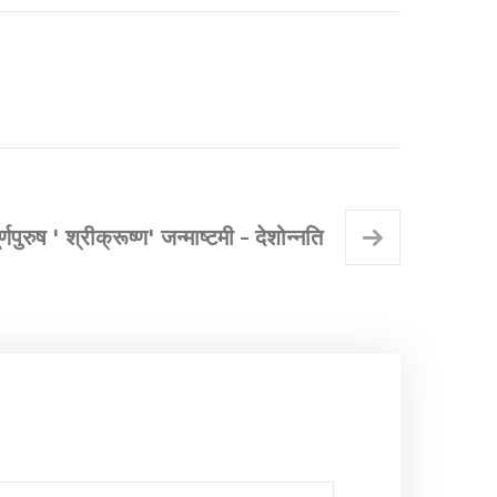
ूर्णपुरुष ' श्रीक्रूष्ण' जन्माष्टमी - देशोन्नति