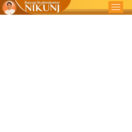
मोहजाळातून
स्वत:ला मुक्त करा –