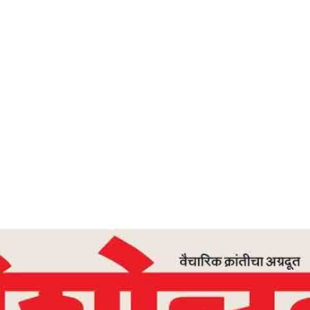
Home
‘रमराजय’ फक्त स्वप्न की वास्तव – देशोन्नती