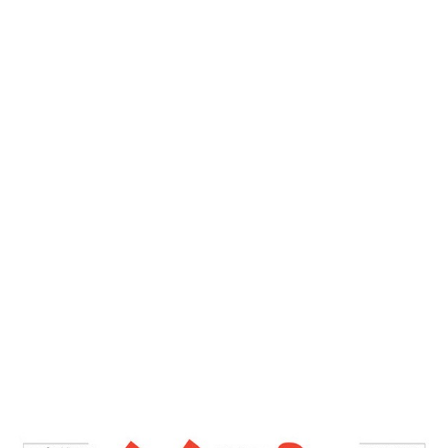
देशोन्नती
Home
रावण आजसुद्ध जिवंत आहे – देशोन्नती