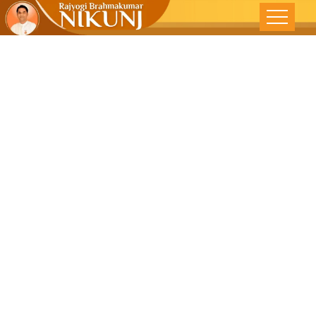
रावण आजसुद्ध
जिवंत आहे –