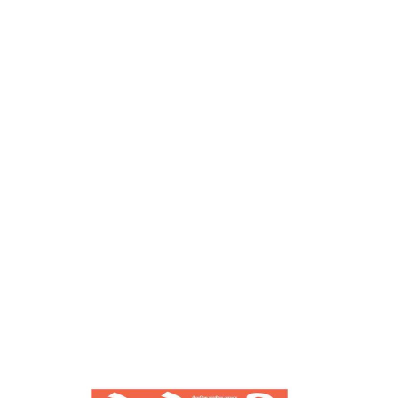
देशोन्नती
Home
लवकर नीजे तो लवकर उठे-देशोन्नती